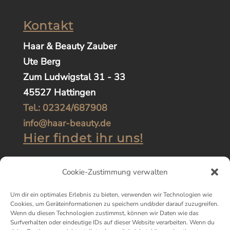
Kontakt
Haar & Beauty Zauber
Ute Berg
Zum Ludwigstal 31 - 33
45527 Hattingen
Tel.: 02324/687908
info@haar-beauty.de
Hier findet ihr uns!
Cookie-Zustimmung verwalten
Um dir ein optimales Erlebnis zu bieten, verwenden wir Technologien wie
Cookies, um Geräteinformationen zu speichern und/oder darauf zuzugreifen.
Wenn du diesen Technologien zustimmst, können wir Daten wie das
Surfverhalten oder eindeutige IDs auf dieser Website verarbeiten. Wenn du