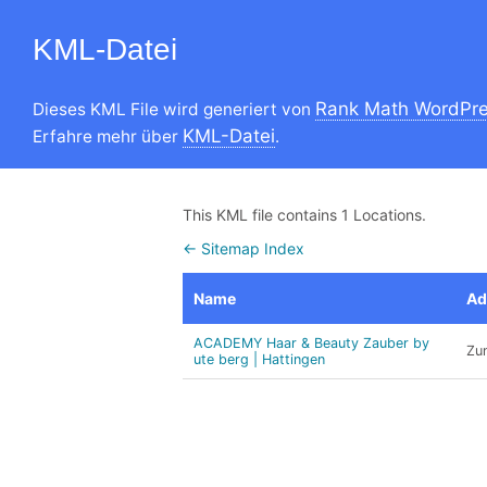
KML-Datei
Rank Math WordPre
Dieses KML File wird generiert von
KML-Datei
Erfahre mehr über
.
This KML file contains 1 Locations.
← Sitemap Index
Name
Ad
ACADEMY Haar & Beauty Zauber by
Zu
ute berg | Hattingen