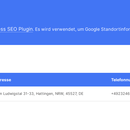
ss SEO Plugin
. Es wird verwendet, um Google Standortinfor
resse
Telefon
m Ludwigstal 31-33, Hattingen, NRW, 45527, DE
+4923246